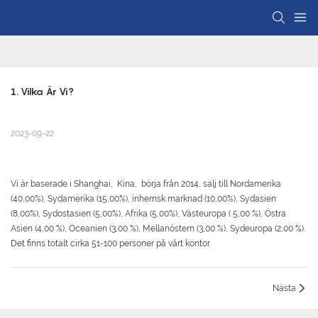
1. Vilka Är Vi?
2023-09-22
Vi är baserade i Shanghai, Kina, börja från 2014, sälj till Nordamerika
(40,00%), Sydamerika (15,00%), inhemsk marknad (10,00%), Sydasien
(8,00%), Sydostasien (5,00%), Afrika (5,00%), Västeuropa ( 5,00 %), Östra
Asien (4,00 %), Oceanien (3,00 %), Mellanöstern (3,00 %), Sydeuropa (2,00 %).
Det finns totalt cirka 51-100 personer på vårt kontor.
Nästa