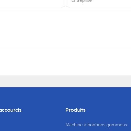
Entreprise
accourcis
Produits
Machine à bonbons gommeux