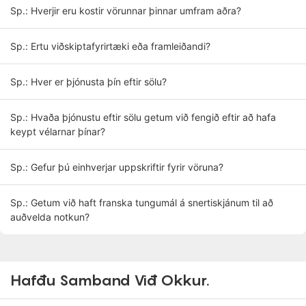
Sp.: Hverjir eru kostir vörunnar þinnar umfram aðra?
Sp.: Ertu viðskiptafyrirtæki eða framleiðandi?
Sp.: Hver er þjónusta þín eftir sölu?
Sp.: Hvaða þjónustu eftir sölu getum við fengið eftir að hafa
keypt vélarnar þínar?
Sp.: Gefur þú einhverjar uppskriftir fyrir vöruna?
Sp.: Getum við haft franska tungumál á snertiskjánum til að
auðvelda notkun?
Hafđu Samband Viđ Okkur.