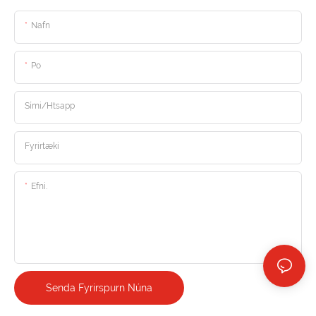
Nafn
Po
Sími/htsapp
Fyrirtæki
Efni.
Senda Fyrirspurn Núna