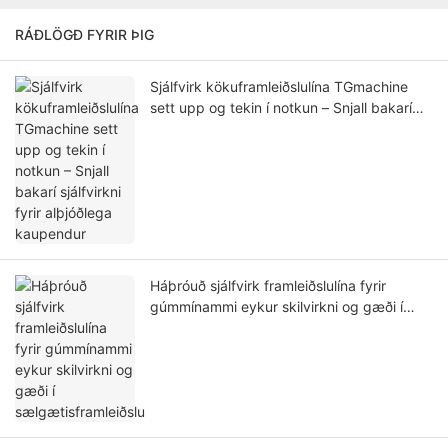
RÁÐLÖGÐ FYRIR ÞIG
Sjálfvirk kökuframleiðslulína TGmachine
sett upp og tekin í notkun – Snjall bakarí
sjálfvirkni fyrir alþjóðlega kaupendur
Háþróuð sjálfvirk framleiðslulína fyrir
gúmmínammi eykur skilvirkni og gæði í
sælgætisframleiðslu