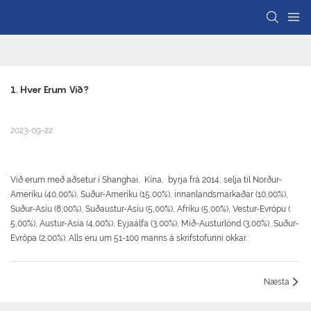
1. Hver Erum Við?
2023-09-22
Við erum með aðsetur í Shanghai, Kína, byrja frá 2014, selja til Norður-
Ameríku (40,00%), Suður-Ameríku (15,00%), innanlandsmarkaðar (10,00%),
Suður-Asíu (8,00%), Suðaustur-Asíu (5,00%), Afríku (5,00%), Vestur-Evrópu (
5,00%), Austur-Asía (4,00%), Eyjaálfa (3,00%), Mið-Austurlönd (3,00%), Suður-
Evrópa (2,00%). Alls eru um 51-100 manns á skrifstofunni okkar.
Næsta