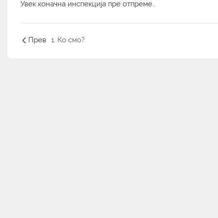
Увек коначна инспекција пре отпреме.
Прев
1. Ко смо?