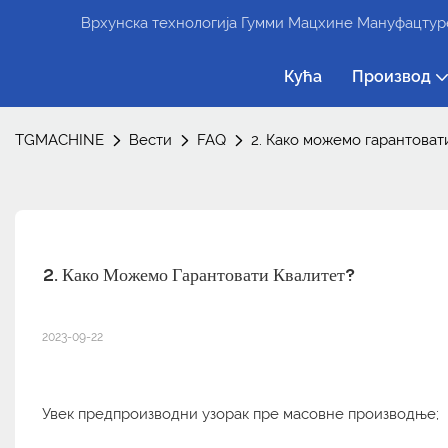
Врхунска технологија Гумми Мацхине Мануфацтуре
Кућа
Производ
TGMACHINE
Вести
FAQ
2. Како можемо гарантоват
2. Како Можемо Гарантовати Квалитет?
2023-09-22
Увек предпроизводни узорак пре масовне производње;