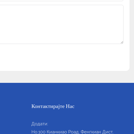
Контактирајте Нас
Додати:
Но.100 Кианкиао Роад, Фенгкиан Дист,