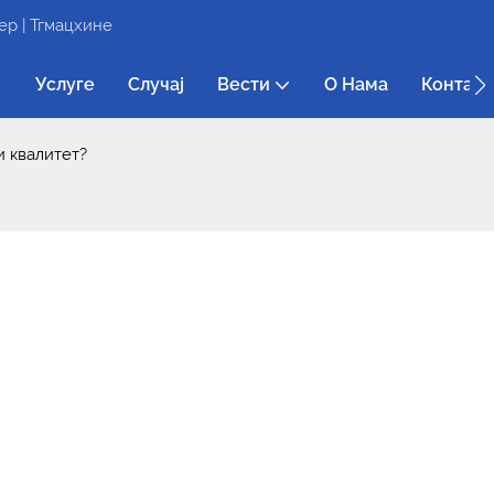
р | Тгмацхине
Услуге
Случај
Вести
О Нама
Контакт
и квалитет?