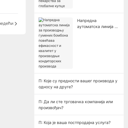
пекарства за
глобалне купце
Напредна
ледећи
аутоматска линија за
производњу гумених
бомбона повећава
ефикасност и
квалитет у
производњи
кондиторских
производа
П: Које су предности вашег производа у
односу на друге?
П: Да ли сте трговачка компанија или
произвођач?
П: Која је ваша постпродајна услуга?