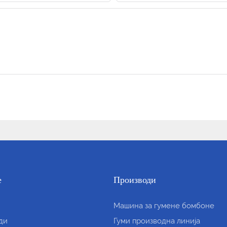
е
Производи
Машина за гумене бомбоне
ди
Гуми производна линија