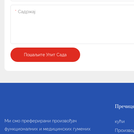
Садржај
Пошаљите Упит Сада
Пречиц
Ми смо преферирани произвођач
кући
функционалних и медицинских гумених
Произво