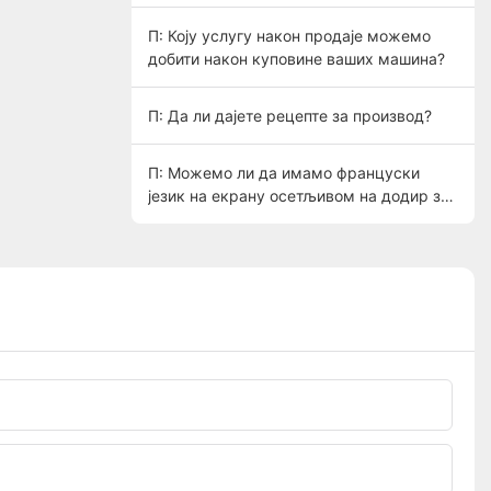
П: Коју услугу након продаје можемо
добити након куповине ваших машина?
П: Да ли дајете рецепте за производ?
П: Можемо ли да имамо француски
језик на екрану осетљивом на додир за
лакши рад?