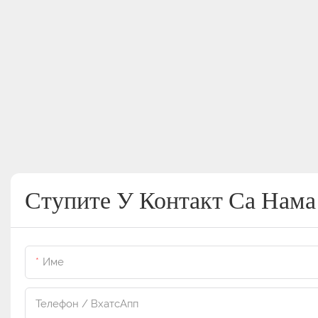
Ступите У Контакт Са Нама
Име
Телефон / ВхатсАпп