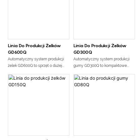
i pozwól, aby syrop wypłynął
wydajność i skutecznie poprawić
warunki sanitarne (złe warunki
sanitarne tradycyjnej maszyny do
formowania skrobi).
Automatyczny system produkcji
żelek GD2000Q to samodzielny
system o prędkości do 1000 000
Linia Do Produkcji Żelków
Linia Do Produkcji Żelków
żelek na godzinę, jest idealny do
GD600Q
GD300Q
żelków CBD/ THC/witamin
Automatyczny system produkcji
Automatyczny system produkcji
żelek GD600Q to sprzęt o dużej
gumy GD300Q to kompaktowe
wydajności, wyposażony w
urządzenie zajmujące mało
automatyczne urządzenia do
miejsca, którego instalacja
ważenia i automatycznego
wymaga tylko L(14m) * W (2m).
podawania, co skutecznie
Może wyprodukować do 85 000*
poprawia wydajność pracy sprzętu
żelek na godzinę, włączając cały
i zmniejsza koszty pracy,
proces gotowania, odkładania i
zapewniając jednocześnie dużą
chłodzenia. Jest idealny do
wydajność. Może wyprodukować
małych i średnich serii
do 240 000 * żelek na godzinę,
produkcyjnych
obejmujący cały proces
gotowania, osadzania i chłodzenia.