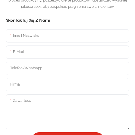
proces produkcyjny, poszerzyć ofertę produktów i dostarczać wysokiej
jakości żelki, aby zaspokoić pragnienia swoich klientów.
Skontaktuj Się Z Nami
Imię I Nazwisko
E-Mail
Telefon/Whatsapp
Firma
Zawartość