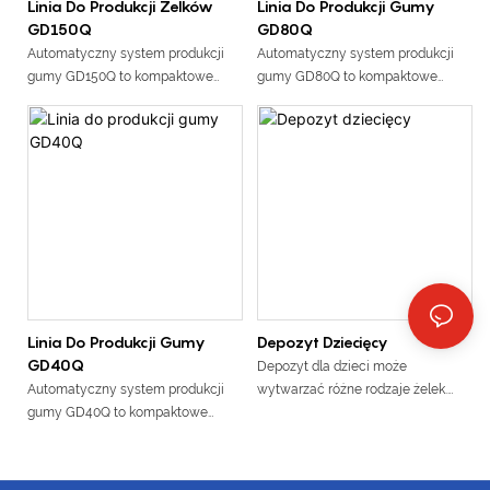
Linia Do Produkcji Żelków
Linia Do Produkcji Gumy
Jest idealny do dużych serii
GD150Q
GD80Q
produkcyjnych
Automatyczny system produkcji
Automatyczny system produkcji
gumy GD150Q to kompaktowe
gumy GD80Q to kompaktowe
urządzenie zajmujące mało
urządzenie zajmujące mało
miejsca, którego instalacja
miejsca, którego instalacja
wymaga tylko L(16m) * W (3m).
wymaga tylko L(13m) * W (2m).
Może wyprodukować do 42 000*
Może wyprodukować do 36 000*
żelek na godzinę, włączając cały
żelek na godzinę, włączając cały
proces gotowania, odkładania i
proces gotowania, odkładania i
chłodzenia. Jest idealny do
chłodzenia. Jest idealny do
małych i średnich serii
małych i średnich serii
produkcyjnych
produkcyjnych
Linia Do Produkcji Gumy
Depozyt Dziecięcy
GD40Q
Depozyt dla dzieci może
Automatyczny system produkcji
wytwarzać różne rodzaje żelek.
gumy GD40Q to kompaktowe
Mały rozmiar, sterowanie PLC,
urządzenie zajmujące mało
prosta obsługa, odpowiednia
miejsca, którego instalacja
zarówno do operacji
wymaga jedynie L(10m) * W (2m).
produkcyjnych o małej