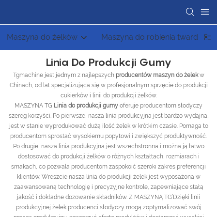
Maszyna do żelków
Maszyna do robienia twardych 
Linia Do Produkcji Gumy
Tgmachine jest jednym z najlepszych
producentów maszyn do żelek
w
Chinach, od lat specjalizująca się w profesjonalnym sprzęcie do produkcji
cukierków i linii do produkcji żelków.
MASZYNA TG
Linia do produkcji gumy
oferuje producentom słodyczy
szereg korzyści. Po pierwsze, nasza linia produkcyjna jest bardzo wydajna,
jest w stanie wyprodukować dużą ilość żelek w krótkim czasie. Pomaga to
producentom sprostać wysokiemu popytowi i zwiększyć produktywność.
Po drugie, nasza linia produkcyjna jest wszechstronna i można ją łatwo
dostosować do produkcji żelków o różnych kształtach, rozmiarach i
smakach, co pozwala producentom zaspokoić szeroki zakres preferencji
klientów. Wreszcie nasza linia do produkcji żelek jest wyposażona w
zaawansowaną technologię i precyzyjne kontrole, zapewniające stałą
jakość i dokładne dozowanie składników. Z MASZYNĄ TG’Dzięki linii
produkcyjnej żelek producenci słodyczy mogą zoptymalizować swój