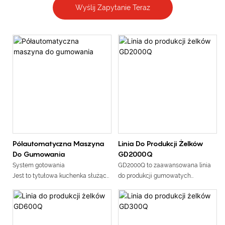
Wyślij Zapytanie Teraz
Półautomatyczna Maszyna
Linia Do Produkcji Żelków
Do Gumowania
GD2000Q
System gotowania
GD2000Q to zaawansowana linia
Jest to tytułowa kuchenka służąca
do produkcji gumowatych
do rozpuszczania i mieszania
Specjalnie opracowany przez TG
składników. Po zmieszaniu cukru,
do produkcji żelek o wysokiej
glukozy i innych potrzebnych
jakości i wysokiej wydajności,
surowców w syropie, ustaw garnek
które mogą zapewnić dużą