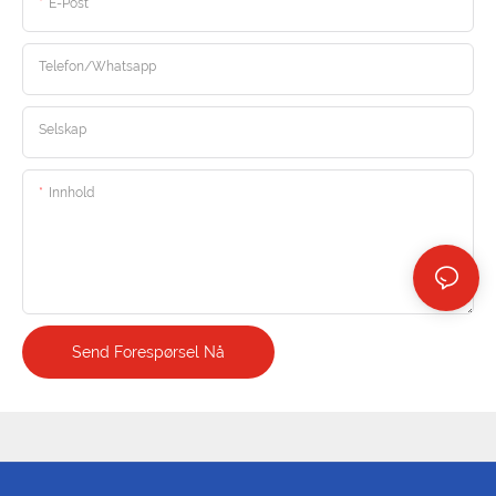
E-Post
Telefon/whatsapp
Selskap
Innhold
Send Forespørsel Nå