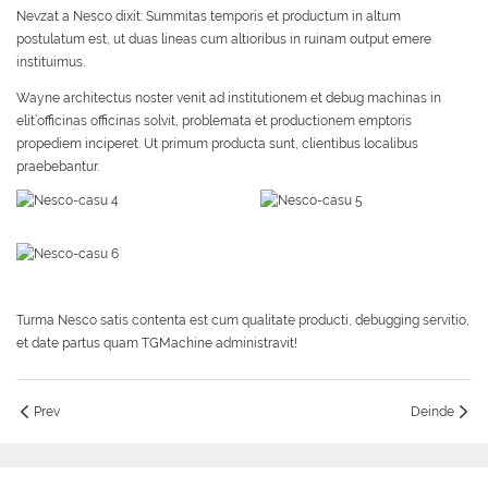
Nevzat a Nesco dixit: Summitas temporis et productum in altum
postulatum est, ut duas lineas cum altioribus in ruinam output emere
instituimus.
Wayne architectus noster venit ad institutionem et debug machinas in
elit’officinas officinas solvit, problemata et productionem emptoris
propediem inciperet. Ut primum producta sunt, clientibus localibus
praebebantur.
Turma Nesco satis contenta est cum qualitate producti, debugging servitio,
et date partus quam TGMachine administravit!
Prev
Deinde