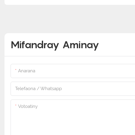
Mifandray Aminay
Anarana
Telefaona / Whatsapp
Votoatiny