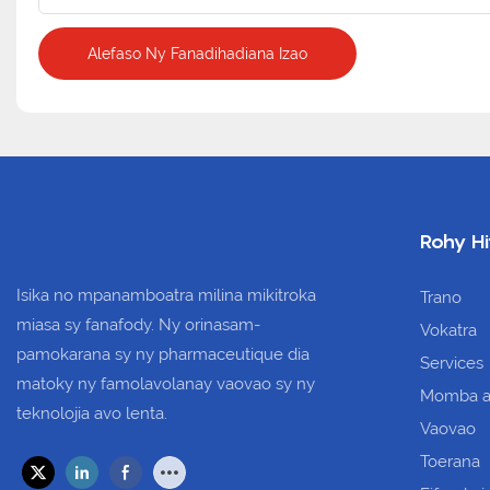
Alefaso Ny Fanadihadiana Izao
Rohy Hi
Isika no mpanamboatra milina mikitroka
Trano
miasa sy fanafody. Ny orinasam-
Vokatra
pamokarana sy ny pharmaceutique dia
Services
matoky ny famolavolanay vaovao sy ny
Momba a
teknolojia avo lenta.
Vaovao
Toerana