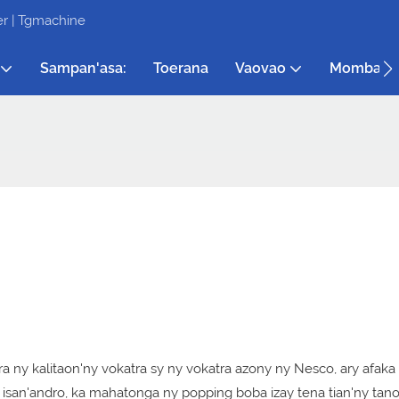
r | Tgmachine
Sampan'asa:
Toerana
Vaovao
Momba A
a ny kalitaon'ny vokatra sy ny vokatra azony ny Nesco, ary afaka
 isan'andro, ka mahatonga ny popping boba izay tena tian'ny tan