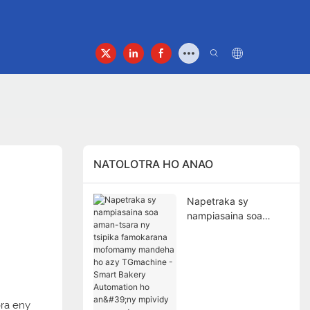
nay
Fifandraisana
NATOLOTRA HO ANAO
Napetraka sy
nampiasaina soa
aman-tsara ny tsipika
famokarana
mofomamy mandeha
ho azy TGmachine -
Smart Bakery
Automation ho an'ny
ora eny