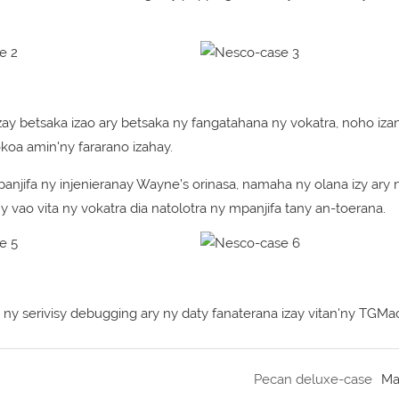
ay betsaka izao ary betsaka ny fangatahana ny vokatra, noho izan
okoa amin'ny fararano izahay.
njifa ny injenieranay Wayne’s orinasa, namaha ny olana izy ary 
vao vita ny vokatra dia natolotra ny mpanjifa tany an-toerana.
 ny serivisy debugging ary ny daty fanaterana izay vitan'ny TGMa
Pecan deluxe-case
Ma