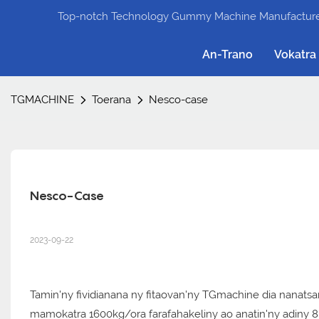
Top-notch Technology Gummy Machine Manufacture
An-Trano
Vokatra
TGMACHINE
Toerana
Nesco-case
Nesco-Case
2023-09-22
Tamin'ny fividianana ny fitaovan'ny TGmachine dia nanatsar
mamokatra 1600kg/ora farafahakeliny ao anatin'ny adiny 8