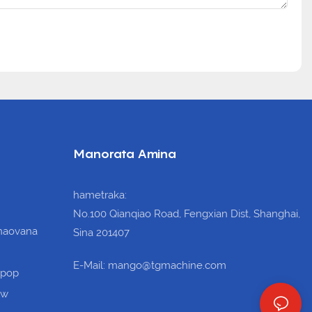
Manorata Amina
hametraka:
No.100 Qianqiao Road, Fengxian Dist, Shanghai,
anaovana
Sina 201407
E-Mail: mango@tgmachine.com
ipop
ow