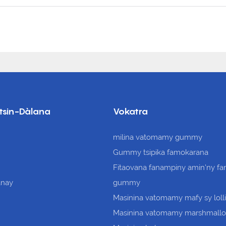
tsin-Dàlana
Vokatra
milina vatomamy gummy
Gummy tsipika famokarana
Fitaovana fanampiny amin'ny f
nay
gummy
Masinina vatomamy mafy sy loll
Masinina vatomamy marshmall