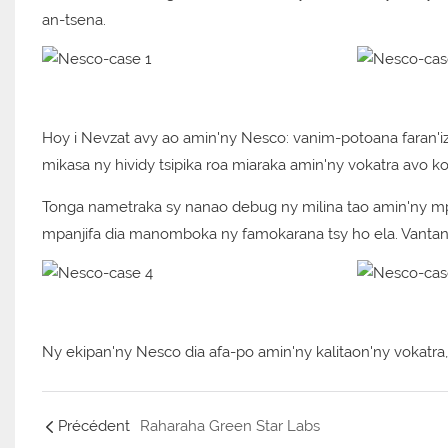
an-tsena.
Hoy i Nevzat avy ao amin'ny Nesco: vanim-potoana faran'iz
mikasa ny hividy tsipika roa miaraka amin'ny vokatra avo k
Tonga nametraka sy nanao debug ny milina tao amin'ny mpa
mpanjifa dia manomboka ny famokarana tsy ho ela. Vantany 
Ny ekipan'ny Nesco dia afa-po amin'ny kalitaon'ny vokatra,
Précédent
Raharaha Green Star Labs