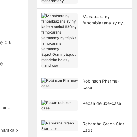
mpividy manerantany
Manatsara ny
fahombiazana sy ny
kalitao amin'ny
famokarana
y dia
vatomamy ny tsipika
famokarana
vatomamy "Gummy"
mandeha ho azy
ny
mandroso
Robinson Pharma-
case
Pecan deluxe-case
chine!
Raharaha Green Star
Labs
naraka