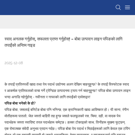
स्वाद अनलक गर्नुहोस्, सफलता प्राप्त गर्नुहोस्! - बोबा उत्पादन लाइन पपिङको लागि 
तपाईंको अन्तिम गाइड
2025-12-08
के तपाईं प्रतिस्पर्धी खाद्य तथा पेय पदार्थ उद्योगमा अलग देखिन चाहनुहुन्छ? के तपाईं विस्फोटक स्वाद
र आकर्षक प्रतिफलको वाचा गर्ने ट्रेन्डिङ उत्पादनमा ट्याप गर्न चाहनुहुन्छ? पपिङ बोबा उत्पादन लाइन
भन्दा अगाडि नहेर्नुहोस् - नवीनता र नाफाको लागि तपाईंको प्रवेशद्वार!
पपिङ बोबा भनेको के हो?
पपिङ बोबा, जसलाई बर्स्टिङ बोबा पनि भनिन्छ, एक क्रान्तिकारी खाद्य आविष्कार हो। यी साना, रंगीन
मोतीहरूमा पातलो, जेल जस्तो बाहिरी तह हुन्छ जसले फलफूलको रस, चिया, दही, वा मादक पेय
पदार्थहरू जस्ता स्वादिष्ट तरल पदार्थहरू समेट्छ। हल्का टोकाइको साथ, तिनीहरू मुखमा फुट्छन्,
एक रोमाञ्चक संवेदी अनुभव प्रदान गर्दछ। पपिङ बोबा पेय पदार्थ र मिठाईहरूको लागि केवल एक टपिंग