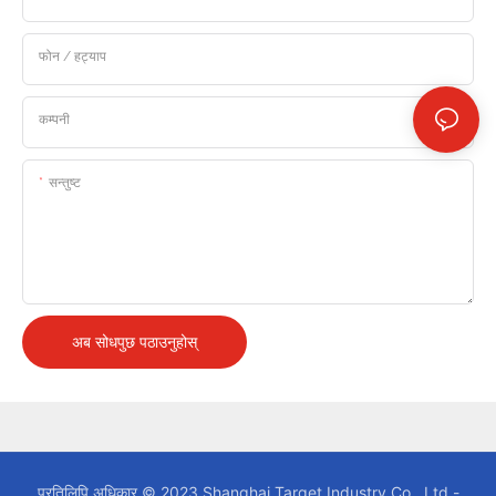
फोन / हट्याप
कम्पनी
सन्तुष्ट
अब सोधपुछ पठाउनुहोस्
प्रतिलिपि अधिकार © 2023 Shanghai Target Industry Co., Ltd.-