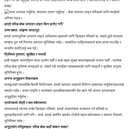
होइन; यो एक बहुमुखी सामग्री हो जसले आइसक्रिम, बेक्ड सामानहरू, र खाजाहरूलाई पनि बढाउन
सक्छ!
हाम्रो पपिङ बोबा उत्पादन लाइन किन छनौट गर्ने?
उच्च दक्षता, उत्कृष्ट आउटपुट
हाम्रो अत्याधुनिक उत्पादन लाइन अधिकतम दक्षताको लागि डिजाइन गरिएको छ, जसले ठूलो मात्रामा
मागहरू पूरा गर्न निरन्तर उत्पादन सुनिश्चित गर्दछ। स्वचालित प्रक्रियाहरूले श्रम लागत घटाउँछ र
मानवीय त्रुटिलाई कम गर्छ।
प्रिमियम गुणस्तर, सुरक्षित र भरपर्दो
हामी उत्कृष्ट सामग्रीहरू मात्र प्रयोग गर्छौं र कडा खाद्य सुरक्षा मापदण्डहरूको पालना गर्छौं। प्रत्येक
पपिङ बोबा पूर्णतामा बनाइएको छ, जसले गर्दा तपाईंका ग्राहकहरूको लागि रमाइलो र सुरक्षित अनुभव
सुनिश्चित हुन्छ।
अनन्त अनुकूलन विकल्पहरू
फलफूलको स्वाददेखि क्रिमी फिलिंगसम्म, हाम्रो उत्पादन लाइनले विभिन्न प्रकारका फर्मुलेशनहरूलाई
समर्थन गर्दछ। बजार प्रवृत्ति र उपभोक्ता प्राथमिकताहरूसँग मेल खाने गरी आफ्ना उत्पादनहरू
अनुकूलित गर्नुहोस्।
प्रयोगकर्ता-मैत्री र कम मर्मतसम्भार
सरलतालाई ध्यानमा राखेर डिजाइन गरिएको, हाम्रो उपकरणहरू सञ्चालन गर्न सजिलो छ,
शुरुआतीहरूको लागि पनि। साथै, हाम्रो समर्पित समर्थन टोलीले सहज मर्मतसम्भार र समस्या निवारण
सुनिश्चित गर्दछ।
परिदृश्यहरू: पपिङ बोबा कहाँ चम्कन सक्छ?
अनुप्रयोग