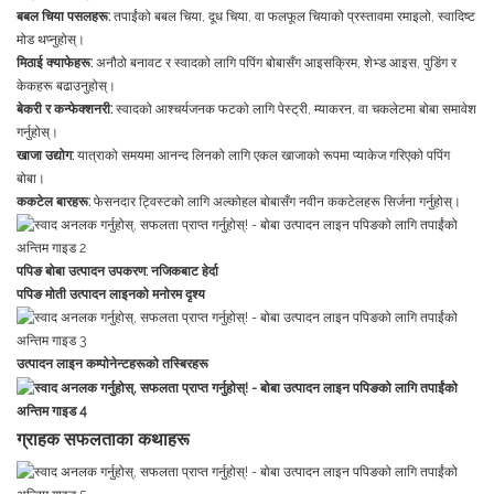
बबल चिया पसलहरू:
तपाईंको बबल चिया, दूध चिया, वा फलफूल चियाको प्रस्तावमा रमाइलो, स्वादिष्ट
मोड थप्नुहोस्।
मिठाई क्याफेहरू:
अनौठो बनावट र स्वादको लागि पपिंग बोबासँग आइसक्रिम, शेभ्ड आइस, पुडिंग र
केकहरू बढाउनुहोस्।
बेकरी र कन्फेक्शनरी:
स्वादको आश्चर्यजनक फटको लागि पेस्ट्री, म्याकरन, वा चकलेटमा बोबा समावेश
गर्नुहोस्।
खाजा उद्योग:
यात्राको समयमा आनन्द लिनको लागि एकल खाजाको रूपमा प्याकेज गरिएको पपिंग
बोबा।
ककटेल बारहरू:
फेसनदार ट्विस्टको लागि अल्कोहल बोबासँग नवीन ककटेलहरू सिर्जना गर्नुहोस्।
पपिङ बोबा उत्पादन उपकरण: नजिकबाट हेर्दा
पपिङ मोती उत्पादन लाइनको मनोरम दृश्य
उत्पादन लाइन कम्पोनेन्टहरूको तस्बिरहरू
ग्राहक सफलताका कथाहरू