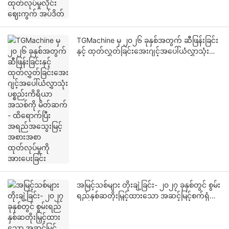
TGMachine မှ ၂၀၂၆ ခုနှစ်အတွက် ဆီဖြန်းခြင်း
နှင့် ထုတ်လွှတ်ခြင်းအေးဂျင့်အပေါ်ယံလွှာသုံး
ပစ္စည်းကိရိယာအသစ်ကို မိတ်ဆက် - ထိရောက်
ပြီး အရည်အသွေးမြင့် အစားအစာထုတ်လုပ်မှုကို
အားပေးခြင်း
အမြင့်သစ်များ တိုးချဲ့ခြင်း- ၂၀၂၇ ခုနှစ်တွင် စွမ်း
ရည်နှစ်ဆတိုးမြှင့်ထားသော အဆင့်မြင့်စက်ရုံကို
ရှန်ဟိုင်း TG စက်က မိတ်ဆက်မည်