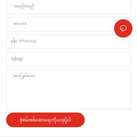
အမည်အမည်
လေယား
ဖုန်း/whatsapp
ကွန်ပျူး
ကေြနပ်သော
စုံစမ်းစစ်ဆေးရေးကိုယခုပို့ပါ