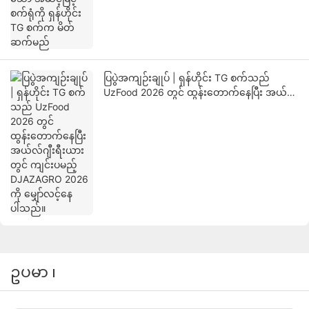
ပြပွဲအကျဉ်းချုပ် | ရှန်ဟိုင်း TG စက်သည်
UzFood 2026 တွင် ထွန်းတောက်နေပြီး အယ်လ်
ဂျီးရီးယားတွင် ကျင်းပမည့် DJAZAGRO 2026
ကို မျှော်လင့်နေပါသည်။
ဥပမာ ၊