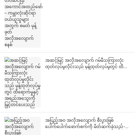
အဆင့်မြင့် အလိုအလျောက် ဂမ်မီသကြားလုံး
ထုတ်လုပ်မှုလိုင်းသည် မုန့်ထုတ်လုပ်မှုတွင် ထိ
ရောက်မှုနှင့် အရည်အသွေးကို မြှင့်တင်ပေးသည်
အပြည့်အဝ အလိုအလျောက် စီးပွားဖြစ်
ပေါက်ပေါက်ဖောက်စက်ကို မိတ်ဆက်ခဲ့သည်-
ပေါက်ပေါက်မပေါက်ကြားသော အစေ့