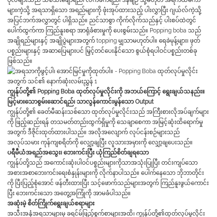
ပုလဲများသည် သစ်သီးဖျော်ရည်၊ လက်ဖက်ရည်၊ ဒိန်ချဉ် သို့မဟုတ် အရက်ယမကာ
များကဲ့သို့ အရသာရှိသော အရည်များကို ဖုံးအုပ်ထားသည့် ပါးလွှာပြီး ဂျယ်လ်ကဲ့သို့
အပြင်ဘက်အလွှာတွင် ပါရှိသည်။ ညင်သာစွာ ကိုက်လိုက်သည်နှင့် ပါးစပ်ထဲတွင်
ပေါက်ထွက်ကာ ကြည်နူးစရာ အာရုံခံစားမှုကို ပေးစွမ်းသည်။ Popping boba သည်
အချိုရည်များနှင့် အချိုပွဲများအတွက် topping မျှသာမဟုတ်ပါ။ ရေခဲမုန့်များ၊ ဖုတ်
ပစ္စည်းများနှင့် အဆာပြေများပင် မြှင့်တင်ပေးနိုင်သော စွယ်စုံရပါဝင်ပစ္စည်းတစ်ခု
ဖြစ်သည်။
ကျွန်ုပ်တို့၏ Popping Boba ထုတ်လုပ်မှုလိုင်းကို အဘယ်ကြောင့် ရွေးချယ်သနည်း။
မြင့်မားသောစွမ်းဆောင်ရည်၊ သာလွန်ကောင်းမွန်သော Output
ကျွန်ုပ်တို့၏ ခေတ်မီဆန်းသစ်သော ထုတ်လုပ်မှုလိုင်းသည် အကြီးစားလိုအပ်ချက်များ
ကို ဖြည့်ဆည်းရန် တသမတ်တည်းထွက်ရှိမှုကို သေချာစေကာ အမြင့်ဆုံးထိရောက်မှု
အတွက် ဒီဇိုင်းထုတ်ထားပါသည်။ အလိုအလျောက် လုပ်ငန်းစဉ်များသည်
အလုပ်သမား ကုန်ကျစရိတ်ကို လျှော့ချပြီး လူသားအမှားကို လျှော့ချပေးသည်။
ပရီမီယံအရည်အသွေး၊ ဘေးကင်းပြီး ယုံကြည်စိတ်ချရသော
ကျွန်ုပ်တို့သည် အကောင်းဆုံးပါဝင်ပစ္စည်းများကိုသာအသုံးပြုပြီး တင်းကျပ်သော
အစားအစာဘေးကင်းရေးစံနှုန်းများကို လိုက်နာပါသည်။ ပေါက်နေသော ဘိုဘာတိုင်း
ကို ပြီးပြည့်စုံအောင် ဖန်တီးထားပြီး သင့်ဖောက်သည်များအတွက် ကြည်နူးဖွယ်ကောင်း
ပြီး ဘေးကင်းသော အတွေ့အကြုံကို အာမခံပါသည်။
အဆုံးမဲ့ စိတ်ကြိုက်ရွေးချယ်စရာများ
အသီးအနှံအရသာများမှ ခရင်မ်ဖြည့်စွက်စာများအထိ၊ ကျွန်ုပ်တို့၏ထုတ်လုပ်မှုလိုင်း