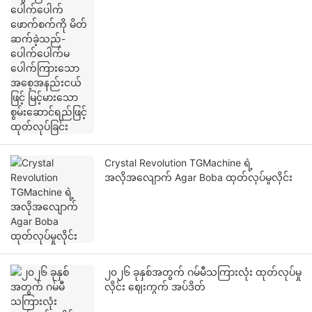
အနည်းငယ်ဖြင့် မြင့်မားသော စွမ်းဆောင်ရည်ဖြင့်
ထုတ်လုပ်ခြင်း
Crystal Revolution TGMachine ရဲ့
အလိုအလျောက် Agar Boba ထုတ်လုပ်မှုလိုင်း
၂၀၂၆ ခုနှစ်အတွက် ဂမ်မီသကြားလုံး ထုတ်လုပ်မှု
လိုင်း ဈေးကွက် အပ်ဒိတ်