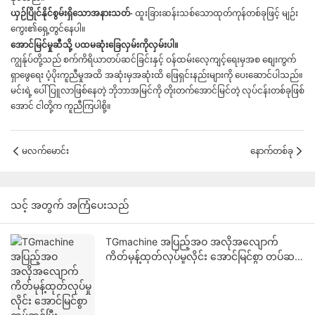
ယှဉ်ပြိုင်နိုင်စွမ်းရှိသောအနားသတ်-
ထူးခြားဆန်းသစ်သောထုတ်ကုန်တစ်ခုဖြင့် မျဉ်း
ကွေး၏ရှေ့တွင်နေပါ။
အောင်မြင်မှုဆီသို့ ပထမဆုံးခြေလှမ်းကိုလှမ်းပါ။
ကျွန်ုပ်တို့သည် စက်ကိရိယာတပ်ဆင်ခြင်းနှင့် ဝန်ထမ်းလေ့ကျင့်ရေးမှအစ စျေးကွက်
ရှာဖွေရေး ပံ့ပိုးကူညီမှုအထိ အဆုံးမှအဆုံးထိ ဖြေရှင်းနည်းများကို ပေးဆောင်ပါသည်။
မင်းရဲ့ ပေါ်ပြူလာဖြစ်နေတဲ့ ဘိုဘာအမြင်ကို တိုးတက်အောင်မြင်တဲ့ လုပ်ငန်းတစ်ခုဖြစ်
အောင် ငါတို့က ကူညီကြပါစို့။
မလက်မောင်း
နောက်တစ်ခု
သင့် အတွက် အကြံပေးသည်
TGmachine အပြည့်အဝ အလိုအလျောက်
ကိတ်မုန့်ထုတ်လုပ်မှုလိုင်း အောင်မြင်စွာ တပ်ဆင်
ပြီး အကောင်အထည်ဖော် – ကမ္ဘာလုံးဆိုင်ရာ
ဝယ်ယူသူများအတွက် စမတ် မုန့်ဖုတ်
အလိုအလျောက်စနစ်