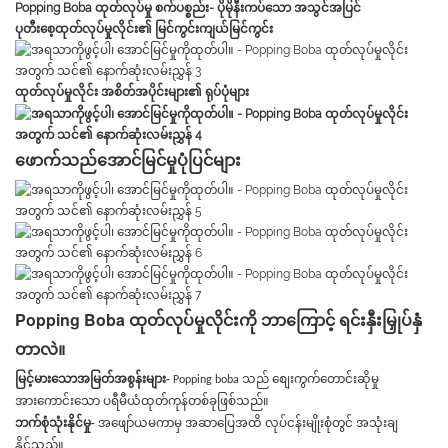
Popping Boba ထုတ်လုပ်မှု စက်ပစ္စည်း- ပိုမိုနီးကပ်သော အသွင်အပြင်
ပုတီးစေ့ထုတ်လုပ်မှုလိုင်း၏ မြင်ကွင်းကျယ်မြင်ကွင်း
ထုတ်လုပ်မှုလိုင်း အစိတ်အပိုင်းများ၏ ရုပ်ပုံများ
ဖောက်သည်အောင်မြင်မှုပုံပြင်များ
Popping Boba ထုတ်လုပ်မှုလိုင်းကို ဘာကြောင့် ရင်းနှီးမြှုပ်နှံ
တာလဲ။
မြင့်မားသောအမြတ်အစွန်းများ-
Popping boba သည် စျေးကွက်တောင်းဆိုမှု
အားကောင်းသော ပရီမီယံထုတ်ကုန်တစ်ခုဖြစ်သည်။
ဘက်စုံသုံးနိုင်မှု-
အဖျော်ယမကာမှ အဆာပြေအထိ လုပ်ငန်းမျိုးစုံတွင် အသုံးချ
နိုင်သည်။