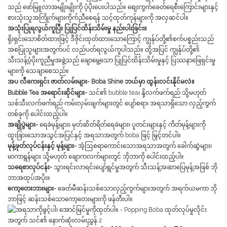
သည် ဖော်မြူလာအမျိုးမျိုးကို ပံ့ပိုးပေးပါသည်။ စျေးကွက်ခေတ်ရေစီးကြောင်းများနှင့်
စားသုံးသူအကြိုက်များကိုက်ညီစေရန် သင့်ထုတ်ကုန်များကို အလှဆင်ပါ။
အသုံးပြုရလွယ်ကူပြီး ပြုပြင်ထိန်းသိမ်းမှု နည်းပါးခြင်း။
ရိုးရှင်းသောစိတ်ထားဖြင့် ဒီဇိုင်းထုတ်ထားသောကြောင့် ကျွန်ုပ်တို့၏စက်ပစ္စည်းသည်
အစပြုသူများအတွက်ပင် လည်ပတ်ရလွယ်ကူပါသည်။ ထို့အပြင် ကျွန်ုပ်တို့၏
သီးသန့်ပံ့ပိုးကူညီမှုအဖွဲ့သည် ချောမွေ့သော ပြုပြင်ထိန်းသိမ်းမှုနှင့် ပြဿနာဖြေရှင်းမှု
များကို သေချာစေသည်။
လီကေးရှင်း ဇာတ်လမ်းများ- Boba Shine ဘယ်မှာ ထွန်းလင်းနိုင်မလဲ။
အပ
Bubble Tea အရောင်းဆိုင်များ-
သင်၏ bubble tea၊ နို့လက်ဖက်ရည် သို့မဟုတ်
သစ်သီးလက်ဖက်ရည် ကမ်းလှမ်းချက်များတွင် ပျော်စရာ၊ အရသာရှိသော လှည့်ကွက်
တစ်ခုကို ပေါင်းထည့်ပါ။
အချိုပွဲများ-
ရေခဲမုန့်များ၊ မုတ်ဆိတ်ရိတ်ရေခဲများ၊ ပူတင်းများနှင့် ကိတ်မုန့်များကို
ထူးခြားသောအသွင်အပြင်နှင့် အရသာအတွက် boba ဖြင့် မြှင့်တင်ပါ။
မုန့်ဖုတ်လုပ်ငန်းနှင့် မုန့်များ-
အံ့သြစရာကောင်းသောအရသာအတွက် ခေါက်ဆွဲများ၊
မာကာရွန်များ သို့မဟုတ် ချောကလက်များတွင် ဘိုဘာကို ပေါင်းထည့်ပါ။
သရေစာလုပ်ငန်း-
သွားရင်းလာရင်းပျော်ရွင်မှုအတွက် သီးသန့်အဆာပြေမုန့်အဖြစ် ဘို
ဘာအထုပ်အပိုး။
ကော့တေးဘားများ-
ခေတ်မီဆန်းသစ်သောလှည့်ကွက်များအတွက် အရက်ယမကာ ဘို
ဘာဖြင့် ဆန်းသစ်သောကော့တေးများကို ဖန်တီးပါ။