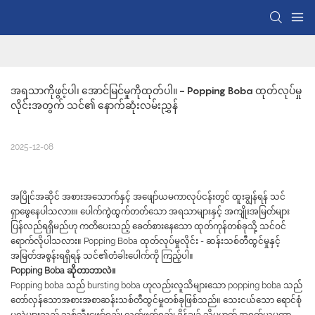
အရသာကိုဖွင့်ပါ၊ အောင်မြင်မှုကိုထုတ်ပါ။ - Popping Boba ထုတ်လုပ်မှု
လိုင်းအတွက် သင်၏ နောက်ဆုံးလမ်းညွှန်
2025-12-08
အပြိုင်အဆိုင် အစားအသောက်နှင့် အဖျော်ယမကာလုပ်ငန်းတွင် ထူးချွန်ရန် သင်
ရှာဖွေနေပါသလား။ ပေါက်ကွဲထွက်တတ်သော အရသာများနှင့် အကျိုးအမြတ်များ
ပြန်လည်ရရှိမည်ဟု ကတိပေးသည့် ခေတ်စားနေသော ထုတ်ကုန်တစ်ခုသို့ သင်ဝင်
ရောက်လိုပါသလား။ Popping Boba ထုတ်လုပ်မှုလိုင်း - ဆန်းသစ်တီထွင်မှုနှင့်
အမြတ်အစွန်းရရှိရန် သင်၏တံခါးပေါက်ကို ကြည့်ပါ။
Popping Boba ဆိုတာဘာလဲ။
Popping boba သည် bursting boba ဟုလည်းလူသိများသော popping boba သည်
တော်လှန်သောအစားအစာဆန်းသစ်တီထွင်မှုတစ်ခုဖြစ်သည်။ သေးငယ်သော ရောင်စုံ