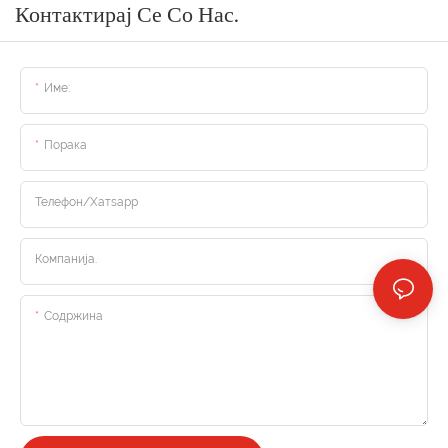
Контактирај Се Со Нас.
Име:
Порака
Телефон/Хатsapp
Компанија.
Содржина