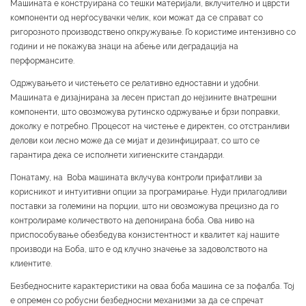
Машината е конструирана со тешки материјали, вклучително и цврсти
компоненти од нерѓосувачки челик, кои можат да се справат со
ригорозното производствено опкружување. Го користиме интензивно со
години и не покажува знаци на абење или деградација на
перформансите.
Одржувањето и чистењето се релативно едноставни и удобни.
Машината е дизајнирана за лесен пристап до нејзините внатрешни
компоненти, што овозможува рутинско одржување и брзи поправки,
доколку е потребно. Процесот на чистење е директен, со отстранливи
делови кои лесно може да се мијат и дезинфицираат, со што се
гарантира дека се исполнети хигиенските стандарди.
Понатаму, на Boba машината вклучува контроли прифатливи за
корисникот и интуитивни опции за програмирање. Нуди прилагодливи
поставки за големини на порции, што ни овозможува прецизно да го
контролираме количеството на депонирана боба. Ова ниво на
приспособување обезбедува конзистентност и квалитет кај нашите
производи на Боба, што е од клучно значење за задоволството на
клиентите.
Безбедносните карактеристики на оваа боба машина се за пофалба. Тој
е опремен со робусни безбедносни механизми за да се спречат