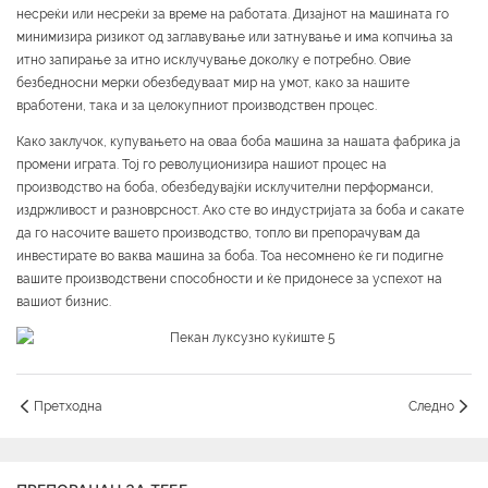
несреќи или несреќи за време на работата. Дизајнот на машината го
минимизира ризикот од заглавување или затнување и има копчиња за
итно запирање за итно исклучување доколку е потребно. Овие
безбедносни мерки обезбедуваат мир на умот, како за нашите
вработени, така и за целокупниот производствен процес.
Како заклучок, купувањето на оваа боба машина за нашата фабрика ја
промени играта. Тој го револуционизира нашиот процес на
производство на боба, обезбедувајќи исклучителни перформанси,
издржливост и разноврсност. Ако сте во индустријата за боба и сакате
да го насочите вашето производство, топло ви препорачувам да
инвестирате во ваква машина за боба. Тоа несомнено ќе ги подигне
вашите производствени способности и ќе придонесе за успехот на
вашиот бизнис.
Претходна
Следно