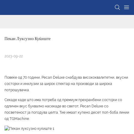
Пекан Луксузно Куќиште
2023-09-22
Повеќе од 70 години, Pecan Deluxe снабдува висококвалитетни, вкусни
состојки и инклузии за широк спектар на производи за широка
потрошувачка.
Секаде каде што има потреба од премиум прехранбени состојки со
одличен вкус буквално насекаде во светот, Pecan Deluxe со
посветеност ја погодува целта. Тие имаат купено десет поп-боба линии
од TGMachine.