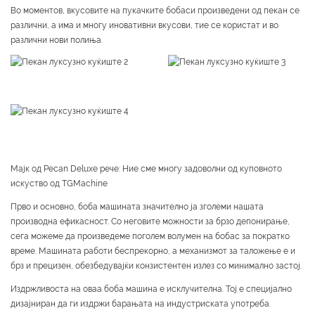
Во моментов, вкусовите на пукачките бобаси произведени од пекан се
различни, а има и многу иновативни вкусови, тие се користат и во
различни нови полиња.
Мајк од Pecan Deluxe рече: Ние сме многу задоволни од куповното
искуство од TGMachine
Прво и основно, боба машината значително ја зголеми нашата
производна ефикасност. Со неговите можности за брзо депонирање,
сега можеме да произведеме поголем волумен на бобас за пократко
време. Машината работи беспрекорно, а механизмот за таложење е и
брз и прецизен, обезбедувајќи конзистентен излез со минимално застој.
Издржливоста на оваа боба машина е исклучителна. Тој е специјално
дизајниран да ги издржи барањата на индустриската употреба.