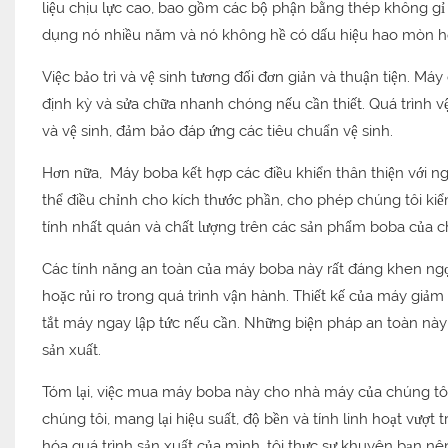
liệu chịu lực cao, bao gồm các bộ phận bằng thép không gỉ 
dụng nó nhiều năm và nó không hề có dấu hiệu hao mòn ho
Việc bảo trì và vệ sinh tương đối đơn giản và thuận tiện. Má
định kỳ và sửa chữa nhanh chóng nếu cần thiết. Quá trình vệ 
và vệ sinh, đảm bảo đáp ứng các tiêu chuẩn vệ sinh.
Hơn nữa, Máy boba kết hợp các điều khiển thân thiện với ng
thể điều chỉnh cho kích thước phần, cho phép chúng tôi ki
tính nhất quán và chất lượng trên các sản phẩm boba của ch
Các tính năng an toàn của máy boba này rất đáng khen ngợ
hoặc rủi ro trong quá trình vận hành. Thiết kế của máy giảm
tắt máy ngay lập tức nếu cần. Những biện pháp an toàn này
sản xuất.
Tóm lại, việc mua máy boba này cho nhà máy của chúng tôi
chúng tôi, mang lại hiệu suất, độ bền và tính linh hoạt vượ
hóa quá trình sản xuất của mình, tôi thực sự khuyên bạn n