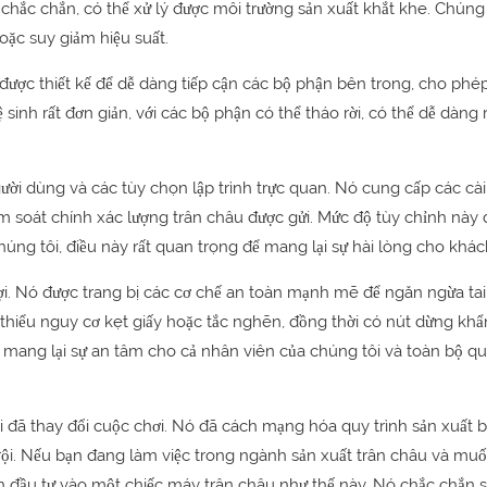
chắc chắn, có thể xử lý được môi trường sản xuất khắt khe. Chúng 
ặc suy giảm hiệu suất.
y được thiết kế để dễ dàng tiếp cận các bộ phận bên trong, cho phép
sinh rất đơn giản, với các bộ phận có thể tháo rời, có thể dễ dàng 
ười dùng và các tùy chọn lập trình trực quan. Nó cung cấp các cài
ểm soát chính xác lượng trân châu được gửi. Mức độ tùy chỉnh này
úng tôi, điều này rất quan trọng để mang lại sự hài lòng cho khá
i. Nó được trang bị các cơ chế an toàn mạnh mẽ để ngăn ngừa tai
 thiểu nguy cơ kẹt giấy hoặc tắc nghẽn, đồng thời có nút dừng khẩ
 mang lại sự an tâm cho cả nhân viên của chúng tôi và toàn bộ qu
 đã thay đổi cuộc chơi. Nó đã cách mạng hóa quy trình sản xuất 
t trội. Nếu bạn đang làm việc trong ngành sản xuất trân châu và mu
ên đầu tư vào một chiếc máy trân châu như thế này. Nó chắc chắn 