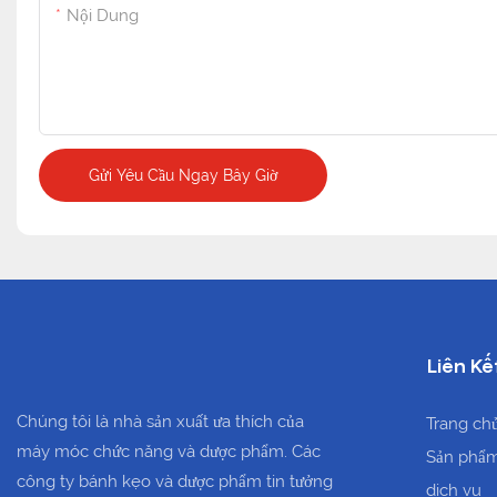
Nội Dung
Gửi Yêu Cầu Ngay Bây Giờ
Liên Kế
Chúng tôi là nhà sản xuất ưa thích của
Trang ch
máy móc chức năng và dược phẩm. Các
Sản phẩ
công ty bánh kẹo và dược phẩm tin tưởng
dịch vụ