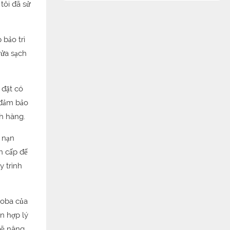
tôi đã sử
 bảo trì
rửa sạch
 đặt có
 đảm bảo
ch hàng.
 nạn
n cấp để
y trình
boba của
ốn hợp lý
sẽ nâng