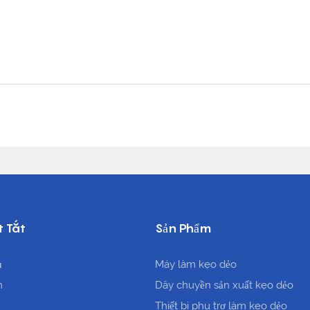
t Tắt
Sản Phẩm
ủ
Máy làm kẹo dẻo
m
Dây chuyền sản xuất kẹo dẻo
Thiết bị phụ trợ làm kẹo dẻo