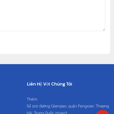
Liên Hệ Với Chúng Tôi
Thêm:
Số 100 đường Qianqiao, quận Fengxian, Thượng
Hải, Trung Quốc 201407