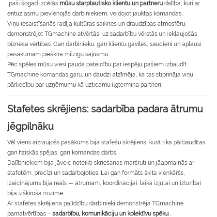
Īpaši šogad izcēlās
mūsu starptautisko klientu un partneru
dalība, kuri ar
entuziasmu pievienojās darbiniekiem, veidojot jauktas komandas.
Viņu iesaistīšanās radīja kultūras saiknes un draudzības atmosfēru,
demonstrējot TGmachine atvērtās, uz sadarbību vērstās un iekļaujošās
biznesa vērtības. Gan darbinieku, gan klientu gaviles, saucieni un aplausi
pasākumam piešķīra milzīgu sajūsmu.
Pēc spēles mūsu viesi pauda pateicību par iespēju pašiem izbaudīt
TGmachine komandas garu, un daudzi atzīmēja, ka tas stiprināja viņu
pārliecību par uzņēmumu kā uzticamu ilgtermiņa partneri.
Stafetes skrējiens: sadarbība padara ātrumu
jēgpilnāku
Vēl viens aizraujošs pasākums bija stafešu skrējiens, kurā tika pārbaudītas
gan fiziskās spējas, gan komandas darbs.
Dalībniekiem bija jāveic noteikti skriešanas maršruti un jāapmainās ar
stafetēm, precīzi un sadarbojoties. Lai gan formāts šķita vienkāršs,
izaicinājums bija reāls — ātrumam, koordinācijai, laika izjūtai un izturībai
bija izšķiroša nozīme.
Ar stafetes skrējiena palīdzību darbinieki demonstrēja TGmachine
pamatvērtības –
sadarbību, komunikāciju un kolektīvu spēku
.