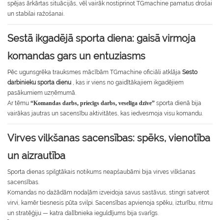
spējas ārkārtas situācijās, vēl vairāk nostiprinot TGmachine pamatus drošai
un stabilai ražošanai.
Sestā ikgadējā sporta diena: gaisā virmoja
komandas gars un entuziasms
Pēc ugunsgrēka trauksmes mācībām TGmachine oficiāli atklāja
Sesto
darbinieku sporta dienu
, kas ir viens no gaidītākajiem ikgadējiem
pasākumiem uzņēmumā.
Ar tēmu
“Komandas darbs, priecīgs darbs, veselīga dzīve”
sporta dienā bija
vairākas jautras un sacensību aktivitātes, kas iedvesmoja visu komandu.
Virves vilkšanas sacensības: spēks, vienotība
un aizrautība
Sporta dienas spilgtākais notikums neapšaubāmi bija virves vilkšanas
sacensības.
Komandas no dažādām nodaļām izveidoja savus sastāvus, stingri satverot
virvi, kamēr tiesnesis pūta svilpi. Sacensības apvienoja spēku, izturību, ritmu
un stratēģiju — katra dalībnieka ieguldījums bija svarīgs.