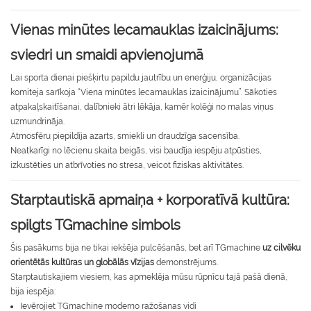
Vienas minūtes lecamauklas izaicinājums:
sviedri un smaidi apvienojumā
Lai sporta dienai piešķirtu papildu jautrību un enerģiju, organizācijas
komiteja sarīkoja “Viena minūtes lecamauklas izaicinājumu”. Sākoties
atpakaļskaitīšanai, dalībnieki ātri lēkāja, kamēr kolēģi no malas viņus
uzmundrināja.
Atmosfēru piepildīja azarts, smiekli un draudzīga sacensība.
Neatkarīgi no lēcienu skaita beigās, visi baudīja iespēju atpūsties,
izkustēties un atbrīvoties no stresa, veicot fiziskas aktivitātes.
Starptautiskā apmaiņa + korporatīvā kultūra:
spilgts TGmachine simbols
Šis pasākums bija ne tikai iekšēja pulcēšanās, bet arī TGmachine
uz cilvēku
orientētās kultūras un globālās vīzijas
demonstrējums.
Starptautiskajiem viesiem, kas apmeklēja mūsu rūpnīcu tajā pašā dienā,
bija iespēja:
Ievērojiet TGmachine moderno ražošanas vidi