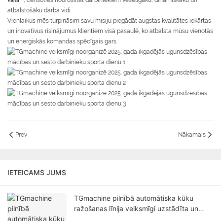
vietā”
, cenšoties nodrošināt darbiniekiem veselīgāku, dinamiskāku un
atbalstošāku darba vidi.
Vienlaikus mēs turpināsim savu misiju piegādāt augstas kvalitātes iekārtas
un inovatīvus risinājumus klientiem visā pasaulē, ko atbalsta mūsu vienotās
un enerģiskās komandas spēcīgais gars.
Prev
Nākamais
IETEICAMS JUMS
TGmachine pilnībā automātiska kūku
ražošanas līnija veiksmīgi uzstādīta un
nodota ekspluatācijā – vieda maizes