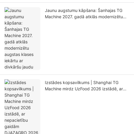
Jaunu augstumu kāpšana: Šanhajas TG
Machine 2027. gadā atklās modernizētu
augstas klases iekārtu ar divkāršu jaudu
Izstādes kopsavilkums | Shanghai TG
Machine mirdz UzFood 2026 izstādē, ar
nepacietību gaidām DJAZAGRO 2026
izstādi Alžīrijā!