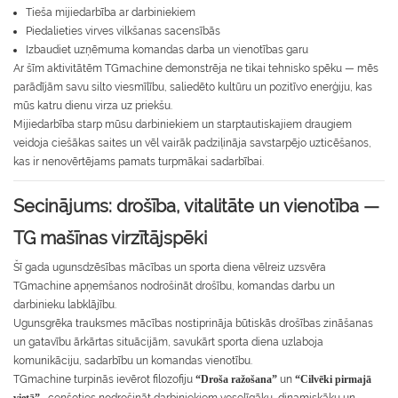
Tieša mijiedarbība ar darbiniekiem
Piedalieties virves vilkšanas sacensībās
Izbaudiet uzņēmuma komandas darba un vienotības garu
Ar šīm aktivitātēm TGmachine demonstrēja ne tikai tehnisko spēku — mēs
parādījām savu silto viesmīlību, saliedēto kultūru un pozitīvo enerģiju, kas
mūs katru dienu virza uz priekšu.
Mijiedarbība starp mūsu darbiniekiem un starptautiskajiem draugiem
veidoja ciešākas saites un vēl vairāk padziļināja savstarpējo uzticēšanos,
kas ir nenovērtējams pamats turpmākai sadarbībai.
Secinājums: drošība, vitalitāte un vienotība —
TG mašīnas virzītājspēki
Šī gada ugunsdzēsības mācības un sporta diena vēlreiz uzsvēra
TGmachine apņemšanos nodrošināt drošību, komandas darbu un
darbinieku labklājību.
Ugunsgrēka trauksmes mācības nostiprināja būtiskās drošības zināšanas
un gatavību ārkārtas situācijām, savukārt sporta diena uzlaboja
komunikāciju, sadarbību un komandas vienotību.
TGmachine turpinās ievērot filozofiju
“Droša ražošana”
un
“Cilvēki pirmajā