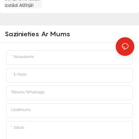
Sazinieties Ar Mums
Nosaukums
E-Pasts
Tālrunis/whatsapp
Uzņēmums
Saturs