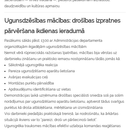
sacensībām — virves vilkšanā —, piešķirot pasākumam aizrautību,
daudzveidību un kultūras apmaiņu.
Ugunsdzēsības mācības: drošības izpratnes
pārvēršana ikdienas ieradumā
Pasākums sākās plkst. 13:00 ar Administrācijas departamenta
organizētajām ikgadējām ugunsdzēsības mācībām.
Ņemot vērā rūpnieciskās ražošanas īpatnības, mācības bija vērstas uz
darbinieku zināšanu un praktisko iemaņu nostiprināšanu tādās jomās kā:
Sākotnējā ugunsgrēka reakcija
Pareiza ugunsdzēšamo aparātu lietošana
Avārijas evakuācijas ceļi
Montāžas punktu pārvaldība
Apdraudējumu identificēšana uz vietas
Demonstrācijas laikā uzņēmuma drošības speciālisti sniedza soli pa solim
norādījumus par ugunsdzēšamo aparātu lietošanu, aptverot tādus svarīgus
punktus kā droša atbloķēšana, mērķēšana un izsmidzināšana.
Visi darbinieki piedalījās praktiskajā treniņā, lai nodrošinātu, ka ārkārtas
situācijā ikviens var to “pareizi, droši un pārliecinoši lietot”.
Ugunsgrēka trauksmes mācības efektīvi uzlaboja komandas reaģēšanas