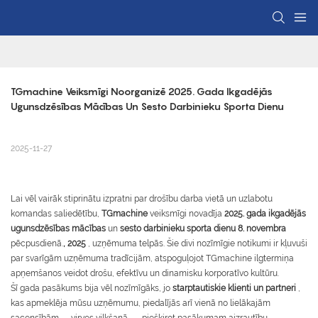
TGmachine Veiksmīgi Noorganizē 2025. Gada Ikgadējās 
Ugunsdzēsības Mācības Un Sesto Darbinieku Sporta Dienu
2025-11-27
Lai vēl vairāk stiprinātu izpratni par drošību darba vietā un uzlabotu
komandas saliedētību,
TGmachine
veiksmīgi novadīja
2025. gada ikgadējās
ugunsdzēsības mācības
un
sesto darbinieku sporta dienu
8.
novembra
pēcpusdienā.
, 2025
, uzņēmuma telpās. Šie divi nozīmīgie notikumi ir kļuvuši
par svarīgām uzņēmuma tradīcijām, atspoguļojot TGmachine ilgtermiņa
apņemšanos veidot drošu, efektīvu un dinamisku korporatīvo kultūru.
Šī gada pasākums bija vēl nozīmīgāks, jo
starptautiskie klienti un partneri
,
kas apmeklēja mūsu uzņēmumu, piedalījās arī vienā no lielākajām