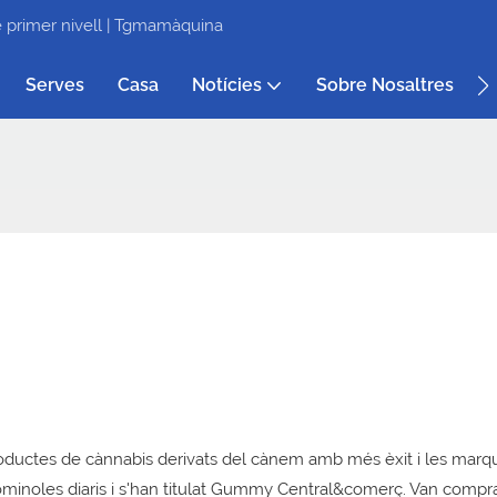
 primer nivell | Tgmamàquina
Serves
Casa
Notícies
Sobre Nosaltres
C
roductes de cànnabis derivats del cànem amb més èxit i les mar
gominoles diaris i s'han titulat Gummy Central&comerç. Van compr