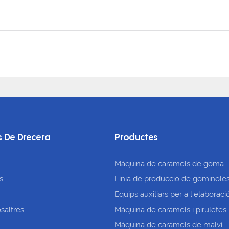
s De Drecera
Productes
Màquina de caramels de goma
es
Línia de producció de gominole
Equips auxiliars per a l'elabora
saltres
Màquina de caramels i piruletes
Màquina de caramels de malví