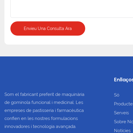
Envieu Una Consulta Ara
Enllaço
Som el fabricant preferit de maquinària
Só
de gominola funcional i medicinal. Les
Product
empreses de pastisseria i farmacèutica
Serveis
confien en les nostres formulacions
Sobre No
innovadores i tecnologia avançada.
Notícies