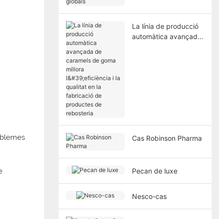
La línia de producció
automàtica avançada
de caramels de goma
millora l'eficiència i la
qualitat en la
fabricació de
productes de
rebosteria
roblemes
Cas Robinson Pharma
e
Pecan de luxe
Nesco-cas