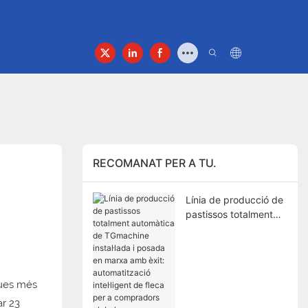
ontacte
RECOMANAT PER A TU.
Línia de producció de
pastissos totalment
automàtica de
TGmachine instal·lada i
posada en marxa amb
èxit: automatització
ques més
intel·ligent de fleca per
a compradors globals
ar 23