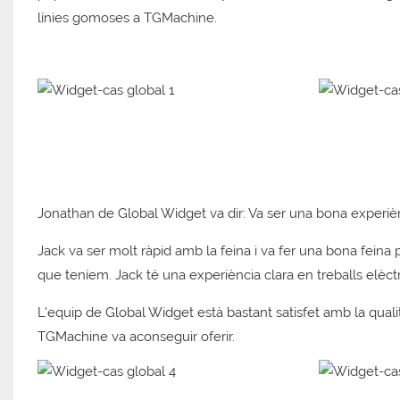
línies gomoses a TGMachine.
Jonathan de Global Widget va dir: Va ser una bona experiènc
Jack va ser molt ràpid amb la feina i va fer una bona feina
que teníem. Jack té una experiència clara en treballs elèct
L'equip de Global Widget està bastant satisfet amb la qualit
TGMachine va aconseguir oferir.