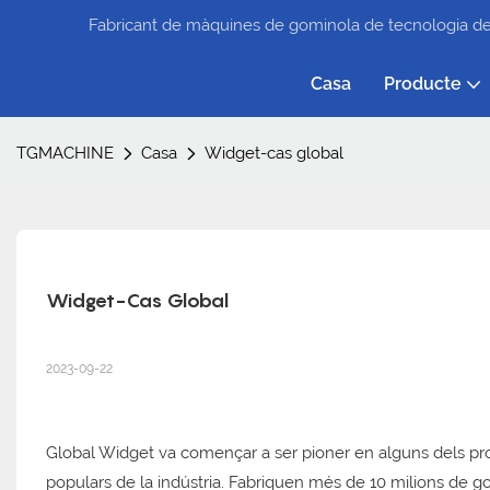
Fabricant de màquines de gominola de tecnologia de
Casa
Producte
TGMACHINE
Casa
Widget-cas global
Widget-Cas Global
2023-09-22
Global Widget va començar a ser pioner en alguns dels p
populars de la indústria. Fabriquen més de 10 milions de 