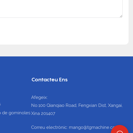
Contacteu Ens
Afegeix:
s
No.100 Qianqiao Road, Fengxian Dist, Xangai,
ció de gominoles
Xina 201407
Correu electrònic: mango@tgmachine.com