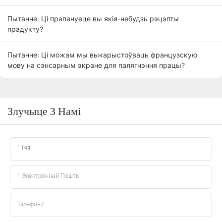
Пытанне: Ці прапануеце вы якія-небудзь рэцэпты
прадукту?
Пытанне: Ці можам мы выкарыстоўваць французскую
мову на сэнсарным экране для палягчэння працы?
Злучыце З Намі
Імя:
Электроннай Пошты
Тэлефон/