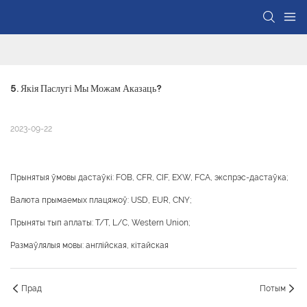
5. Якія Паслугі Мы Можам Аказаць?
2023-09-22
Прынятыя ўмовы дастаўкі: FOB, CFR, CIF, EXW, FCA, экспрэс-дастаўка;
Валюта прымаемых плацяжоў: USD, EUR, CNY;
Прыняты тып аплаты: T/T, L/C, Western Union;
Размаўлялыя мовы: англійская, кітайская
Прад
Потым