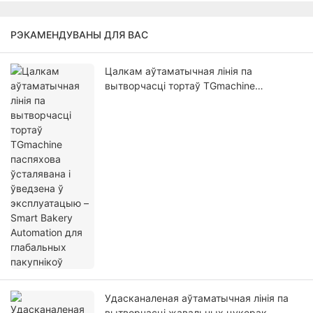
РЭКАМЕНДУВАНЫ ДЛЯ ВАС
Цалкам аўтаматычная лінія па
вытворчасці тортаў TGmachine
паспяхова ўсталявана і ўведзена ў
эксплуатацыю – Smart Bakery Automation
для глабальных пакупнікоў
Удасканаленая аўтаматычная лінія па
вытворчасці жавальных цукерак