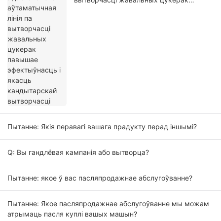
павышае эфектыўнасць і якасць
кандытарскай вытворчасці
Пытанне: Якія перавагі вашага прадукту перад іншымі?
Q: Вы гандлёвая кампанія або вытворца?
Пытанне: якое ў вас пасляпродажнае абслугоўванне?
Пытанне: Якое пасляпродажнае абслугоўванне мы можам
атрымаць пасля куплі вашых машын?