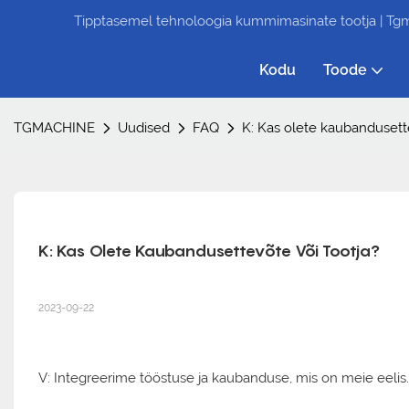
Tipptasemel tehnoloogia kummimasinate tootja | Tg
Kodu
Toode
TGMACHINE
Uudised
FAQ
K: Kas olete kaubandusette
K: Kas Olete Kaubandusettevõte Või Tootja?
2023-09-22
V: Integreerime tööstuse ja kaubanduse, mis on meie eelis