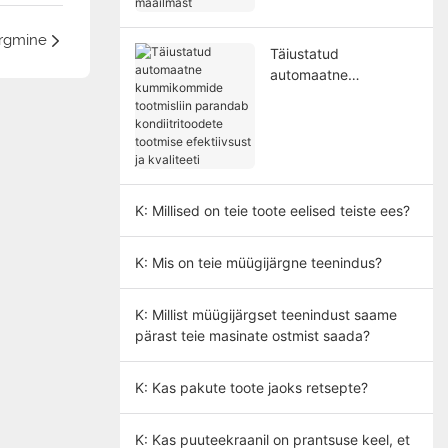
ostjatele kogu
maailmast
rgmine
Täiustatud
automaatne
kummikommide
tootmisliin parandab
kondiitritoodete
tootmise efektiivsust
ja kvaliteeti
K: Millised on teie toote eelised teiste ees?
K: Mis on teie müügijärgne teenindus?
K: Millist müügijärgset teenindust saame
pärast teie masinate ostmist saada?
K: Kas pakute toote jaoks retsepte?
K: Kas puuteekraanil on prantsuse keel, et