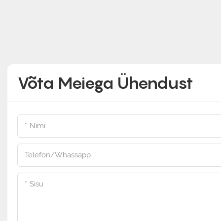
Võta Meiega Ühendust
Nimi
Telefon/Whassapp
Sisu