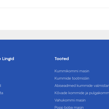
 Lingid
Tooted
Kummikommi masin
Kummide tootmisliin
d
Abiseadmed kummide valmista
ta
Kõvade kommide ja pulgakomm
Vahukommi masin
Popp boba masin