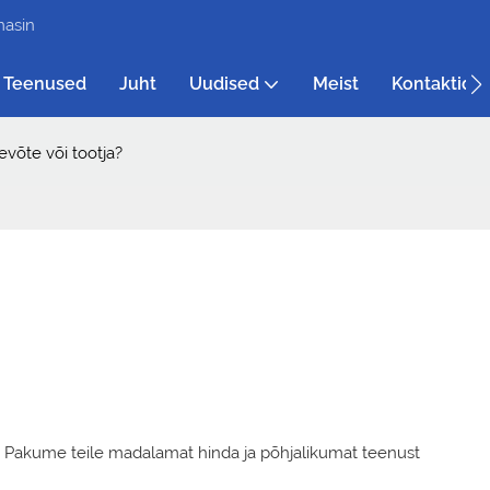
masin
Teenused
Juht
Uudised
Meist
Kontaktid
võte või tootja?
. Pakume teile madalamat hinda ja põhjalikumat teenust