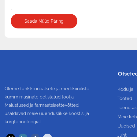
Saada Nüüd Päring
Otsetee
Oleme funktsionaalsete ja meditsiiniliste
Kodu ja
kummimasinate eelistatud tootja.
Tooted
Maiustused ja farmaatsiaettevõtted
Teenuse
usaldavad meie uuenduslikke koostisi ja
Meie koh
kõrgtehnoloogiat.
Uudised
Juht