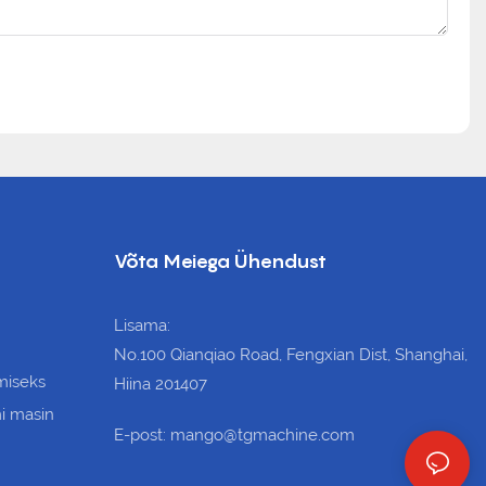
Võta Meiega Ühendust
Lisama:
No.100 Qianqiao Road, Fengxian Dist, Shanghai,
miseks
Hiina 201407
i masin
E-post: mango@tgmachine.com