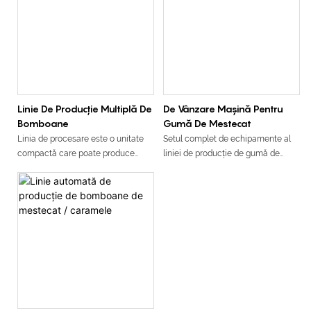
Linie De Producție Multiplă De
De Vânzare Mașină Pentru
Bomboane
Gumă De Mestecat
Linia de procesare este o unitate
Setul complet de echipamente al
compactă care poate produce
liniei de producție de gumă de
continuu diferite tipuri de batoane
mestecat sferică din seria BG
nutritive/batoane de cereale în
constă dintr-un mixer, un extruder,
condiții sanitare stricte. Este, de
o bandă transportoare, o mașină
asemenea, un echipament ideal
de formare a gumei de mestecat,
care poate produce produse de
un dulap de răcire și o mașină de
bună calitate cu economisirea atât
acoperire cu zahăr. Tehnologia de
a forței de muncă, cât și a spațiului
producție a acestui echipament
ocupat.
este competentă și calitatea
produsului este de încredere.
Produsele produse de această linie