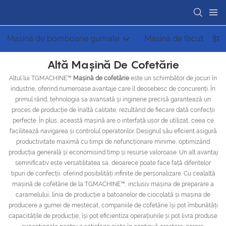
Mașină de bomboane gumate
Mașină de făcut bomb
Altă Mașină De Cofetărie
Altul lui TGMACHINE™
Mașină de cofetărie
este un schimbător de jocuri în
industrie, oferind numeroase avantaje care îl deosebesc de concurenți. În
primul rând, tehnologia sa avansată și inginerie precisă garantează un
proces de producție de înaltă calitate, rezultând de fiecare dată confecții
perfecte. În plus, această mașină are o interfață ușor de utilizat, ceea ce
facilitează navigarea și controlul operatorilor. Designul său eficient asigură
productivitate maximă cu timpi de nefuncționare minime, optimizând
producția generală și economisind timp și resurse valoroase. Un alt avantaj
semnificativ este versatilitatea sa, deoarece poate face față diferitelor
tipuri de confecții, oferind posibilități infinite de personalizare. Cu cealaltă
mașină de cofetărie de la TGMACHINE™, inclusiv mașina de preparare a
caramelului, linia de producție a batoanelor de ciocolată și mașina de
producere a gumei de mestecat, companiile de cofetărie își pot îmbunătăți
capacitățile de producție, își pot eficientiza operațiunile și pot livra produse