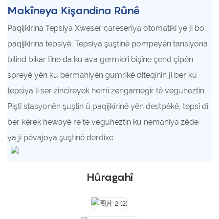
Makîneya Kişandina Rûnê
Paqijkirina Tepsiya Xweser çareseriya otomatîkî ye ji bo
paqijkirina tepsiyê. Tepsiya şuştinê pompeyên tansiyona
bilind bikar tîne da ku ava germkirî bişîne çend çîpên
spreyê yên ku bermahiyên gumrikê diteqînin ji ber ku
tepsiya li ser zincîreyek hemî zengarnegir tê veguheztin.
Piştî stasyonên şuştin û paqijkirinê yên destpêkê, tepsî di
ber kêrek hewayê re tê veguheztin ku nemahiya zêde
ya ji pêvajoya şuştinê derdixe.
Hûragahî