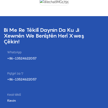
Bi Me Re Têkilî Daynin Da Ku Ji
Xewnên We Benîştên Herî Xweş
Çêkin!
WhatsApp
+86-13524622057
Piştgirî 24/7
+86-13524622057
Kesê têkilî
Kevin