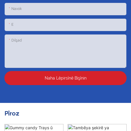
Navok
E
Dilşad
Naha Lêpirsînê Bişînin
Pîroz