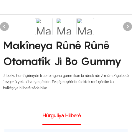
Makîneya Rûnê Rûnê
Otomatîk Ji Bo Gummy
Ji bo ku hemî şîrîniyên li ser bingeha gummikan bi rûnek rûn / mûm / şerbetê
'tevger û yekta' hatiye çêkirin. Ev çêjek şêrîntir û ektek ronî çêdike ku
balkêşiya hilberê zêde bike
Hûrguliya Hilberê