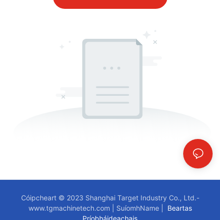
Cóipcheart © 2023 Shanghai Target Industry Co., Ltd.-
www.tgmachinetech.com
|
SuíomhName
|
Beartas
Príobháideachais