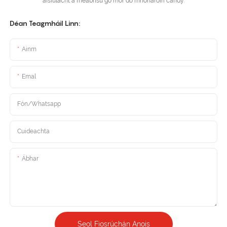
áisiúlacht a fheabhsú go mór do mhonaróirí candy.
Déan Teagmháil Linn:
Ainm
Emal
Fón/Whatsapp
Cuideachta
Ábhar
Seol Fiosrúchán Anois