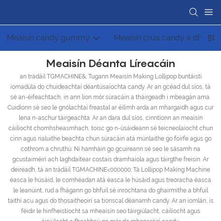
Meaisín candy gummy
Meaisín crua candy a dhéan
Meaisín Déanta Líreacáin
an trádáil TGMACHINE&; Tugann Meaisín Making Lollipop buntáistí
iomadúla do chuideachtaí déantúsaíochta candy. Ar an gcéad dul síos, tá
sé an-éifeachtach, in ann líon mór súracáin a tháirgeadh i mbeagán ama.
Cuidíonn sé seo le gnólachtaí freastal ar éilimh arda an mhargaidh agus cur
lena n-aschur táirgeachta. Ar an dara dul síos, cinntíonn an meaisín
cáilíocht chomhsheasmhach, toisc go n-úsáideann sé teicneolaíocht chun
cinn agus rialuithe beachta chun súracáin atá múnlaithe go foirfe agus go
cothrom a chruthú. Ní hamháin go gcuireann sé seo le sásamh na
gcustaiméirí ach laghdaítear costais dramhaíola agus táirgthe freisin. Ar
deireadh, tá an trádáil TGMACHINE<000000; Tá Lollipop Making Machine
éasca le húsáid, le comhéadan atá éasca le húsáid agus treoracha éasca
le leanúint, rud a fhágann go bhfuil sé inrochtana do ghairmithe a bhfuil
taithí acu agus do thosaitheoirí sa tionscal déanamh candy. Ar an iomlán, is
féidir le hinfheistíocht sa mheaisín seo táirgiúlacht, cáilíocht agus